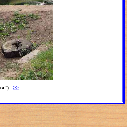
сня")
>>