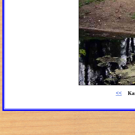
<<
Ка