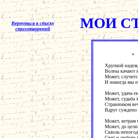
МОИ С
Вернуться к списку
стихотворений
Хрупкой надеж
Волны качают в
Может, случитс
И никогда мы е
Может, удача ем
Может, судьба х
Странником ве
Вдруг суждено 
Может, ветрам 
Может, до цели
Сквозь непогод
Свет и любовь б