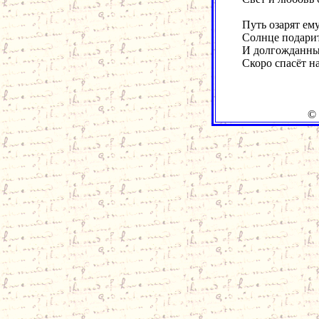
Путь озарят ему
Солнце подарит
И долгожданны
Скоро спасёт н
© W