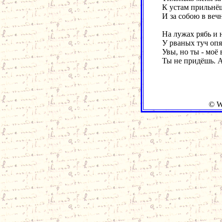
К устам прильнёш
И за собою в вечн
На лужах рябь и 
У рваных туч опя
Увы, но ты - моё
Ты не придёшь. А
© W