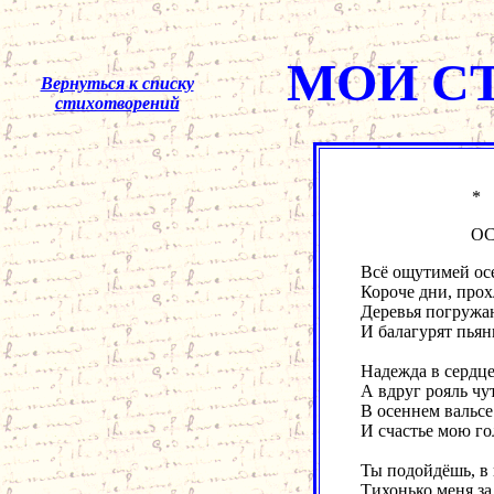
МОИ С
Вернуться к списку
стихотворений
ОСЕН
Всё ощутимей ос
Короче дни, прох
Деревья погружа
И балагурят пьян
Надежда в сердце 
А вдруг рояль чу
В осеннем вальсе
И счастье мою го
Ты подойдёшь, в 
Тихонько меня за