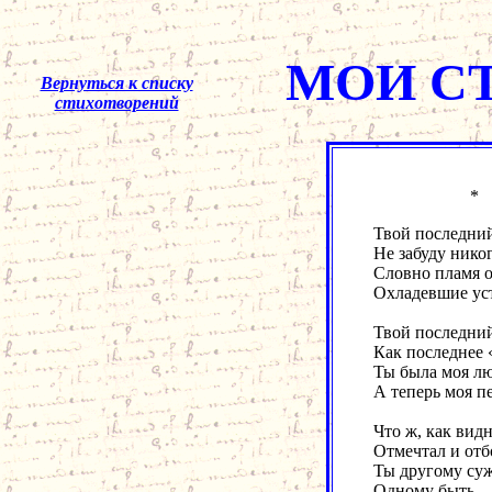
МОИ С
Вернуться к списку
стихотворений
Твой последни
Не забуду никог
Словно пламя 
Охладевшие уст
Твой последни
Как последнее 
Ты была моя лю
А теперь моя пе
Что ж, как видн
Отмечтал и отб
Ты другому суж
Одному быть – 