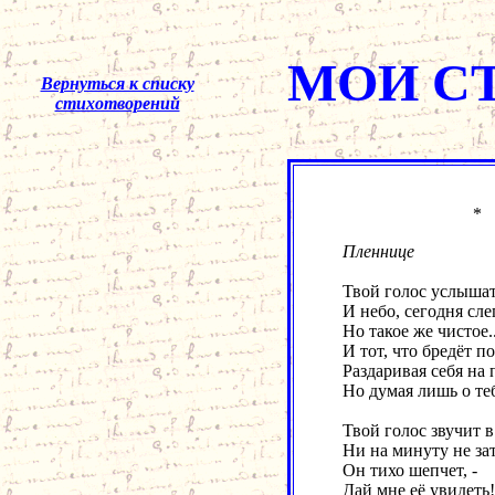
МОИ С
Вернуться к списку
стихотворений
Пленнице
Твой голос услышат
И небо, сегодня сле
Но такое же чистое..
И тот, что бредёт п
Раздаривая себя на 
Но думая лишь о те
Твой голос звучит в
Ни на минуту не зат
Он тихо шепчет, -
Дай мне её увидеть