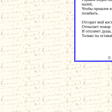
налей,
Чтобы прошлое в
позабыть.
Отгорит мой кост
Отпылает пожар 
И отплачет душа,
Только ты остава
© W