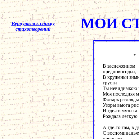
МОИ С
Вернуться к списку
стихотворений
В заснеженном
предновогодьи,
В круженьи зимн
грусти
Ты невидимкою 
Моя последняя м
Фонарь разгляды
Узоры вьюга рис
И где-то музыка
Рождала лёгкую 
А где-то там, в д
С воспоминанья
прошлом,