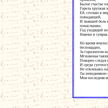
Былое счастье оз
Горела хрупкая з
Ей, столько в ми
повидавшей,
И знавшей боль 
понаслышке,
Год уходящий не
Навеки в сумрак
Но время мчалос
беспощадно,
За горизонтом ис
Мгновенья таяли
Покорно следуя с
И среди суетнос
Не отвлекаясь на
Ты невидимкою 
Моя последняя м