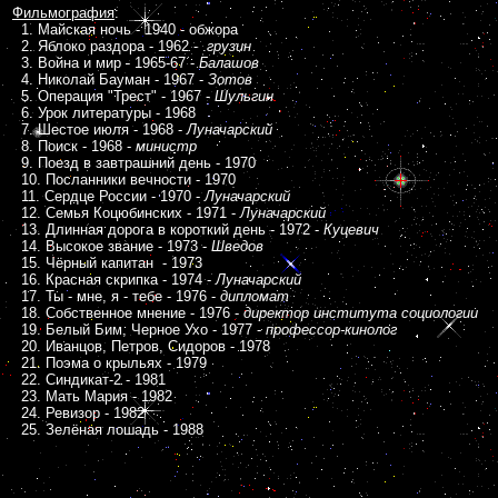
Фильмография
:
1.
Майская ночь
- 1940 - обжора
2.
Яблоко раздора
- 1962 - .
грузин
3. Война и мир - 1965-67 -
Балашов
4.
Николай Бауман
- 1967 -
Зотов
5.
Операция "Трест"
- 1967 -
Шульгин
6. Урок литературы - 1968
7.
Шестое июля
- 1968 -
Луначарский
8.
Поиск
- 1968 -
министр
9. Поезд в завтрашний день - 1970
10. Посланники вечности - 1970
11.
Сердце России
- 1970 -
Луначарский
12.
Семья Коцюбинских
- 1971 -
Луначарский
13.
Длинная дорога в короткий день
- 1972 -
Куцевич
14.
Высокое звание
- 1973 -
Шведов
15. Чёрный капитан - 1973
16. Красная скрипка - 1974 -
Луначарский
17.
Ты - мне, я - тебе
- 1976 -
дипломат
18.
Собственное мнение
- 1976 -
директор института социологии
19.
Белый Бим, Черное Ухо
- 1977 -
профессор-кинолог
20. Иванцов, Петров, Сидоров - 1978
21. Поэма о крыльях - 1979
22. Синдикат-2 - 1981
23. Мать Мария - 1982
24. Ревизор - 1982
25. Зелёная лошадь - 1988