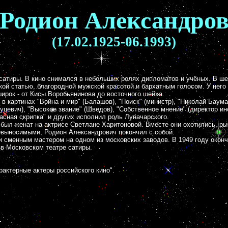
Родион Александро
(17.02.1925-06.1993)
сатиры. В кино снимался в небольших ролях дипломатов и учёных. В ш
ой статью, благородной мужской красотой и бархатным голосом. У него 
ирок - от Кисы Воробьянинова до восточного шейха.
в картинах "Война и мир" (Балашов), "Поиск" (министр), "Николай Бауман
Куцевич), "Высокое звание" (Шведов), "Собственное мнение" (директор 
асная скрипка" и других исполнил роль Луначарского.
был женат на актрисе Светлане Харитоновой. Вместе они охотились, ры
невыносимыми, Родион Александрович покончил с собой.
 и сменным мастером на одном из московских заводов. В 1949 году окон
 в Московском театре сатиры.
актерные актеры российского кино".