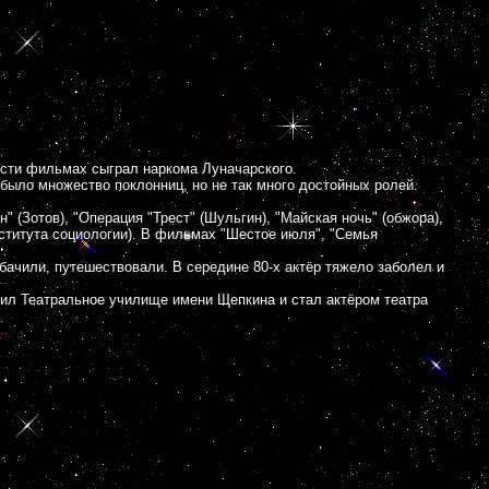
в
ести фильмах сыграл наркома Луначарского.
было множество поклонниц, но не так много достойных ролей.
" (Зотов), "Операция "Трест" (Шульгин), "Майская ночь" (обжора),
института социологии). В фильмах "Шестое июля", "Семья
бачили, путешествовали. В середине 80-х актёр тяжело заболел и
чил Театральное училище имени Щепкина и стал актёром театра