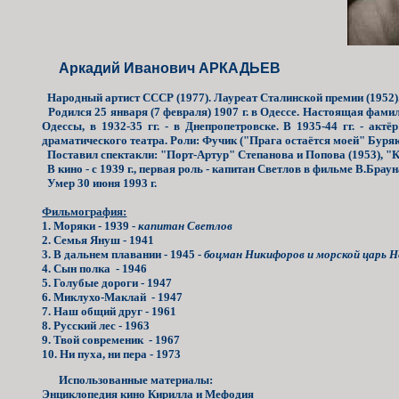
Аркадий Иванович АРКАДЬЕВ
Народный артист СССР (1977). Лауреат Сталинской премии (1952)
Родился 25 января (7 февраля) 1907 г. в Одессе. Настоящая фамили
Одессы, в 1932-35 гг. - в Днепропетровске. В 1935-44 гг. - акт
драматического театра. Роли: Фучик ("Прага остаётся моей" Буря
Поставил спектакли: "Порт-Артур" Степанова и Попова (1953), "К
В кино - с 1939 г., первая роль - капитан Светлов в фильме В.Бр
Умер 30 июня 1993 г.
Фильмография:
1. Моряки - 1939 -
капитан Светлов
2. Семья Януш - 1941
3. В дальнем плавании - 1945 -
боцман Никифоров и морской царь 
4. Сын полка - 1946
5. Голубые дороги - 1947
6. Миклухо-Маклай - 1947
7. Наш общий друг - 1961
8. Русский лес - 1963
9. Твой современик - 1967
10. Ни пуха, ни пера - 1973
Использованные материалы:
Энциклопедия кино Кирилла и Мефодия