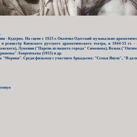
.
я - Кудерко. На сцене с 1925 г. Окончил Одесский музыкально-драматически
ёр и режиссёр Киевского русского драматического театра, в 1944-53 гг. -
ковского), Луконин ("Парень из нашего города" Симонова), Вожак ("Оптим
ряжевы" Лаврентьева (1955) и др.
ауна "Моряки". Среди фильмов с участием Аркадьева: "Семья Януш", "В дал
Нептун