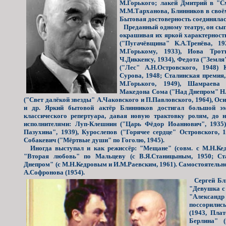
М.Горького; лакей Дмитрий в "С
М.М.Тарханова, Блинников в своём
Бытовая достоверность соединялась
Преданный одному театру, он сыг
окрашивая их яркой характернос
("Пугачёвщина"
К.А.Тренёва, 1
М.Горькому, 1933), Иова Трот
Ч.Диккенсу, 1934), Федота ("Земля
("Лес" А.Н.Островского, 1948) 
Сурова, 1948; Сталинская премия,
М.Горького, 1949), Шамраева 
Македона Сома ("Над Днепром" Н.
("Свет далёкой звезды" А.Чаковского и П.Павловского, 1964), Оси
и др. Яркий бытовой актёр Блинников достигал большой э
классического репертуара, давая новую трактовку ролям, до 
исполнителями: Луп-Клешнин ("Царь Фёдор Иоаннович", 1935
Пазухина", 1939), Курослепов ("Горячее сердце" Островского, 1
Собакевич ("Мёртвые души" по Гоголю, 1945).
Иногда выступал и как режиссёр: "Мещане" (совм. с М.Н.Кед
"Вторая любовь" по Мальцеву (с В.Я.Станицыным, 1950; Ста
Днепром" (с М.Н.Кедровым и И.М.Раевским, 1961). Самостоятельн
А.Софронова (1954).
Сергей Бл
"Девушка с 
"Александ
поссорилис
(1943, Пла
Берлина" (