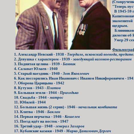
(Ставручен
"Теперь пус
В 1945-59 г
Капитонови
знаменитой
щедрым.
Блинников 
дилогии об 
Умер 29 сен
Фильмогра
1. Александр Невский - 1938 -
Твердило, псковский воевода, предате
2. Девушка с характером - 1939 -
заведующий вагоном-рестораном
3. Поднятая целина - 1939 -
Банник
4. Салават Юлаев - 1940
5. Старый наездник - 1940 -
Зот Яковлевич
6. Как поссорились Иван Иванович с Иваном Никифоровичем - 194
7. Оборона Царицына - 1942
8. Кутузов - 1943 -
Платов
9. Большая земля - 1944 -
Приходько
10. Свадьба - 1944 -
матрос
11. Юбилей - 1944
12. Большая жизнь (2 серия) - 1946 -
начальник комбината
13. Клятва - 1946 -
Баклан
14. Первая перчатка - 1946 -
Кошелев
15. Поезд идёт на восток - 1947
16. Третий удар - 1948 -
генерал Захаров
17. Кубанские казаки - 1949 -
Марко Данилович Дергач