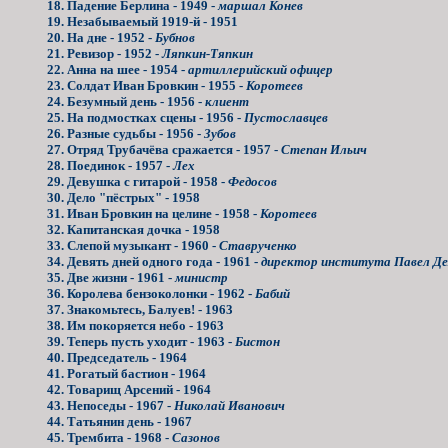
18. Падение Берлина - 1949 -
маршал Конев
19. Незабываемый 1919-й - 1951
20. На дне - 1952 -
Бубнов
21. Ревизор - 1952 -
Ляпкин-Тяпкин
22. Анна на шее - 1954 -
артиллерийский офицер
23. Солдат Иван Бровкин - 1955 -
Коротеев
24. Безумный день - 1956 -
клиент
25. На подмостках сцены - 1956 -
Пустославцев
26. Разные судьбы - 1956 -
Зубов
27. Отряд Трубачёва сражается - 1957 -
Степан Ильич
28. Поединок - 1957 -
Лех
29. Девушка с гитарой - 1958 -
Федосов
30. Дело "пёстрых" - 1958
31. Иван Бровкин на целине - 1958 -
Коротеев
32. Капитанская дочка - 1958
33. Слепой музыкант - 1960 -
Ставрученко
34. Девять дней одного года - 1961 -
директор института Павел Де
35. Две жизни - 1961 -
министр
36. Королева бензоколонки - 1962 -
Бабий
37. Знакомьтесь, Балуев! - 1963
38. Им покоряется небо - 1963
39. Теперь пусть уходит - 1963 -
Бистон
40. Председатель - 1964
41. Рогатый бастион - 1964
42. Товарищ Арсений - 1964
43. Непоседы - 1967 -
Николай Иванович
44. Татьянин день - 1967
45. Трембита - 1968 -
Сазонов