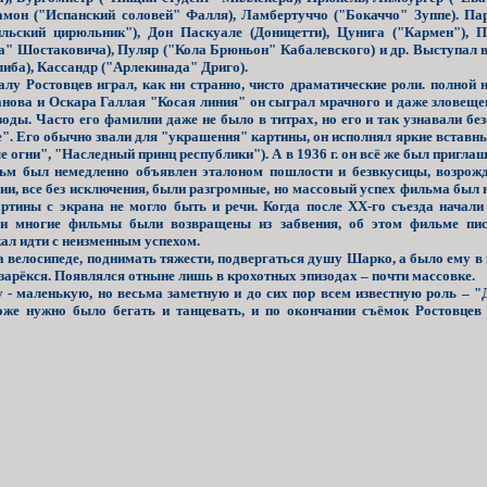
амон ("Испанский соловей" Фалля), Ламбертуччо ("Бокаччо" Зуппе). Па
ильский цирюльник"), Дон Паскуале (Доницетти), Цунига ("Кармен"), 
а" Шостаковича), Пуляр ("Кола Брюньон" Кабалевского) и др. Выступал в
иба), Кассандр ("Арлекинада" Дриго).
у Ростовцев играл, как ни странно, чисто драматические роли. полной 
нова и Оскара Галлая "Косая линия" он сыграл мрачного и даже зловещего
зоды. Часто его фамилии даже не было в титрах, но его и так узнавали 
е". Его обычно звали для "украшения" картины, он исполнял яркие вставн
е огни", "Наследный принц республики"). А в 1936 г. он всё же был приг
льм был немедленно объявлен эталоном пошлости и безвкусицы, возро
ии, все без исключения, были разгромные, но массовый успех фильма был 
артины с экрана не могло быть и речи. Когда после XX-го съезда начали
 и многие фильмы были возвращены из забвения, об этом фильме пис
ал идти с неизменным успехом.
велосипеде, поднимать тяжести, подвергаться душу Шарко, а было ему в 
 зарёкся. Появлялся отныне лишь в крохотных эпизодах – почти массовке.
 - маленькую, но весьма заметную и до сих пор всем известную роль – "
е нужно было бегать и танцевать, и по окончании съёмок Ростовцев