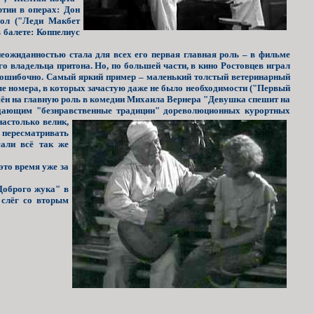
ртии в операх: Дон
Пол ("Леди Макбет
 балете: Коппелиус
неожиданностью стала для всех его первая главная роль – в фильме
 владельца притона. Но, по большей части, в кино Ростовцев играл
безошибочно. Самый яркий пример – маленький толстый ветеринарный
ые номера, в которых зачастую даже не было необходимости ("Первый
лашён на главную роль в комедии Михаила Вернера "Девушка спешит на
ждающим "безнравственные традиции"
дореволюционных курортных
настолько велик,
 пересматривать
али всё так же
это время уже за
Доброго жука" в
 слёг со вторым