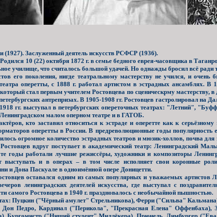
 (1927). Заслуженный деятель искусств РСФСР (1936).
ился 10 (22) октября 1872 г. в семье бедного еврея-часовщика в Таганрог
ьное училище, что считалось большой удачей. Но однажды бросил всё ради т
ов его поколения, нигде театральному мастерству не учился, и очень бы
театра оперетты, с 1888 г. работал артистом в эстрадных ансамблях. В 1
который стал первым учителем Ростовцева по сценическрму мастерству, в д
в петербургских антрепризах. В 1905-1908 гг. Ростовцев гастролировал на Д
1918 гг. выступал в петербургских опереточных театрах: "Летний", "Буфф"
 в Ленинградском малом оперном театре и в ГАТОБ.
актёров, кто
заставил относиться к эстраде и оперетте как к серьёзному 
форматоров оперетты в России. В предреволюционные годы популярность 
явилось огромное количество эстрадных театров и мюзик-холлов, почва для
Ростовцев вдруг поступает в академический театр: Ленинградский Малы
е годы работали лучшие режиссёры, художники и композиторы Ленингр
ет выступать и в операх – в том числе исполняет свои коронные рол
ни и Дона Паскуале в одноимённой опере Доницетти.
товцев оставался одним из самых популярных и уважаемых артистов Л
ечеров ленинградских деятелей искусства, где выступал с поздравит
сти самого Ростовцева в 1940 г. праздновалось с необычайной пышностью.
ах: Пуцкин ("Чёрный амулет" Стрельникова), Ферри ("Сильва" Кальмана
, Дон Педро, Кардинал ("Перикола", "Прекрасная Елена" Оффенбаха), 
), Бургомистр ("Нищий студент" Миллёкера), Прюнель, Лимбургер ("Ева