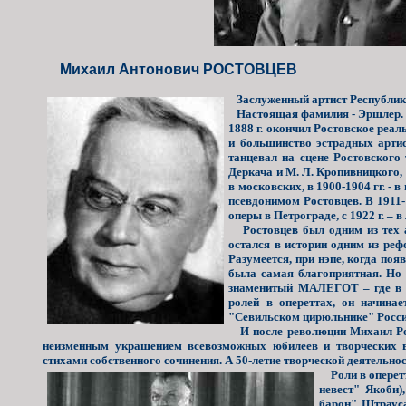
Михаил Антонович РОСТОВЦЕВ
Заслуженный артист Республики
Настоящая фамилия - Эршлер. Род
1888 г. окончил Ростовское реал
и большинство эстрадных артист
танцевал на сцене Ростовского 
Деркача и М. Л. Кропивницкого, 
в московских, в 1900-1904 гг. - 
псевдонимом Ростовцев. В 1911-
оперы в Петрограде, с 1922 г. –
Ростовцев был одним из тех 
остался в истории одним из ре
Разумеется, при нэпе, когда по
была самая благоприятная. Но 
знаменитый МАЛЕГОТ – где в т
ролей в опереттах, он начина
"Севильском цирюльнике" Росси
И после революции Михаил Рос
неизменным украшением всевозможных юбилеев и творческих в
стихами собственного сочинения. А 50-летие творческой деятельно
Роли в оперетт
невест" Якоби)
барон" Штрауса