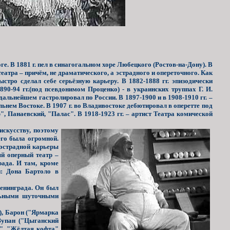
е. В 1881 г. пел в синагогальном хоре Любецкого (Ростов-на-Дону). В
еатра – причём, не драматического, а эстрадного и опереточного. Как
стро сделал себе серьёзную карьеру. В 1882-1888 гг. эпизодически
890-94 гг.(под псевдонимом Проценко) - в украинских труппах Г. И.
альнейшем гастролировал по России. В 1897-1900 и в 1908-1910 гг. –
альнем Востоке. В 1907 г. во Владивостоке дебютировал в оперетте под
, Панаевский, "Палас". В 1918-1923 гг. – артист Театра комической
искусству, поэтому
его была огромной.
 эстрадной карьеры
й оперный театр –
ада. И там, кроме
и: Дона Бартоло в
енинграда. Он был
ельными шуточными
), Барон ("Ярмарка
Зупан ("Цыганский
", "Жёлтая кофта"