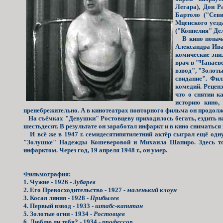
Легара), Дон Р
Бартоло ("Сев
Мценского уезд
("Коппелия" Дел
В кино поначал
Александра Ива
комические эпи
врач в "Чапаев
взвод", "Золоты
свидание". Фи
комедий. Реценз
что о снятии к
историю кино,
пренебрежительно. А в кинотеатрах повторного фильма он продолж
На съёмках "Девушки" Ростовцеву приходилось бегать, ездить на 
шестьдесят. В результате он заработал инфаркт и в кино сниматься
И всё же в 1947 г. семидесятипятилетний актёр сыграл ещё одну
"Золушке" Надежды Кошеверовой и Михаила Шапиро. Здесь тож
инфарктом. Через год, 19 апреля 1948 г., он умер.
Фильмография:
1. Чужие - 1926 -
Зубарев
2. Его Превосходительство - 1927 -
маленький клоун
3. Косая линия - 1928 -
Прибылев
4. Первый взвод - 1933 -
штабс-капитан
5. Золотые огни - 1934 -
Ростовцев
6. Люблю ли тебя? - 1934 -
профессор