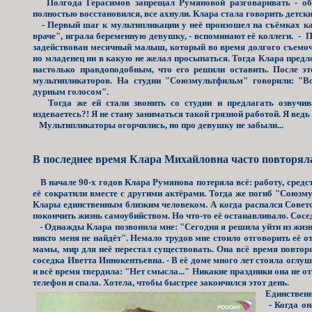
Полгода Герасимов запрещал Румяновой разговаривать - обща
полностью восстановился, все ахнули. Клара стала говорить детс
- Первый шаг к мультипликации у неё произошел на съёмках ка
враче", играла беременную девушку, - вспоминают её коллеги. - 
задействован месячный малыш, который во время долгого съемочн
но младенец ни в какую не желал просыпаться. Тогда Клара предло
настолько правдоподобным, что его решили оставить. После эт
мультипликаторов. На студии "Союзмультфильм" говорили: "В
дурным голосом".
Тогда же ей стали звонить со студии и предлагать озвучива
издеваетесь?! Я не стану заниматься такой грязной работой. Я ве
Мультипликаторы огорчились, но про девушку не забыли...
В последнее время Клара Михайловна часто повторял
В начале 90-х годов Клара Румянова потеряла всё: работу, средс
её сократили вместе с другими актёрами. Тогда же погиб "Союзм
Клары единственным близким человеком. А когда распался Советс
покончить жизнь самоубийством. Но что-то её останавливало. Соседк
- Однажды Клара позвонила мне: "Сегодня я решила уйти из жизни
никто меня не найдёт". Немало трудов мне стоило отговорить её от
мамы, мир для неё перестал существовать. Она всё время повторял
соседка Иветта Иннокентьевна. - В её доме много лет стояла оглу
и всё время твердила: "Нет смысла..." Никакие праздники она не 
телефон и спала. Хотела, чтобы быстрее закончился этот день.
Единственны
- Когда она