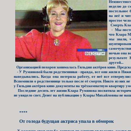
Неизвестног
неделю до с
постельное 
на неё и чи
простое чел
Смерть Клар
- Мы постоя
что Клара М
мы знали, 
шунтирован
самочувстви
ночью она вс
результате
другой...
Организацией похорон занималась Гильдия актёров кино. Предска
- У Румяновой были родственники - правда, все они жили в Нижн
наведывались. Когда она потеряла работу, от неё все отвернулис
Вспомнили о родственнице только после её смерти. Никто из них не
у Гильдии актёров кино документы на трёхкомнатную квартиру ум
Последние десять лет жизни Клара Румянова посвятила историчес
не увидело свет. Денег на публикацию у Клары Михайловны не наш
****
От голода будущая актриса упала в обморок
У каждого своя судьба, которая не зависит от таланта, заслуг п