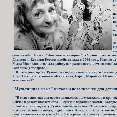
Од
в 
Е
не
го
вс
И 
ис
ст
Ис
да
му
ма
спектаклей". Книга "Имя мне - женщина", сборник пьес о зн
Дашковой, Евдокии Ростопчиной), вышла в 2000 году. Именно за
Клара Михайловна начала работу над радиоспектаклем по своей к
Головина (Столярова).
В последнее время Румянова сотрудничала и с издательством де
Алир. Она читала книжки. Чуковского, Барто, Маршака. Потом м
всем светлей".
"Мультяшная мама" читала и пела песенки для дети
"В мгновение ока она перевоплощалась и в медвежат, и в кролико
Сейчас в работе издательства - "Русские народные сказки", которы
Как и у всех людей, у Румяновой была мечта. "Она хотела вырва
мечтала сменить амплуа, - добавляет Шведов. - Хотела иметь 
спектакль-мечта у актрисы был. Я его режиссировал на Всесоюзном