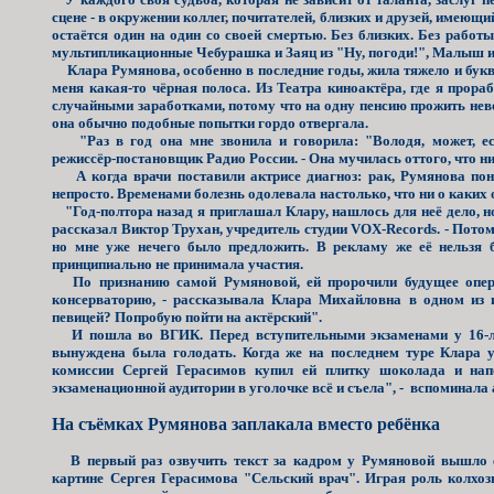
сцене - в окружении коллег, почитателей, близких и друзей, имеющи
остаётся один на один со своей смертью. Без близких. Без работ
мультипликационные Чебурашка и Заяц из "Ну, погоди!", Малыш 
Клара Румянова, особенно в последние годы, жила тяжело и буква
меня какая-то чёрная полоса. Из Театра киноактёра, где я прор
случайными заработками, потому что на одну пенсию прожить нев
она обычно подобные попытки гордо отвергала.
"Раз в год она мне звонила и говорила: "Володя, может, ес
режиссёр-постановщик Радио России. - Она мучилась оттого, что ни
А когда врачи поставили актрисе диагноз: рак, Румянова поня
непросто. Временами болезнь одолевала настолько, что ни о каких 
"Год-полтора назад я приглашал Клару, нашлось для неё дело, но 
рассказал Виктор Трухан, учредитель студии VOX-Records. - Потом,
но мне уже нечего было предложить. В рекламу же её нельзя 
принципиально не принимала участия.
По признанию самой Румяновой, ей пророчили будущее оперн
консерваторию, - рассказывала Клара Михайловна в одном из 
певицей? Попробую пойти на актёрский".
И пошла во ВГИК. Перед вступительными экзаменами у 16-лет
вынуждена была голодать. Когда же на последнем туре Клара 
комиссии Сергей Герасимов купил ей плитку шоколада и на
экзаменационной аудитории в уголочке всё и съела", - вспоминала 
На съёмках Румянова заплакала вместо ребёнка
В первый раз озвучить текст за кадром у Румяновой вышло с
картине Сергея Герасимова "Сельский врач". Играя роль колхоз