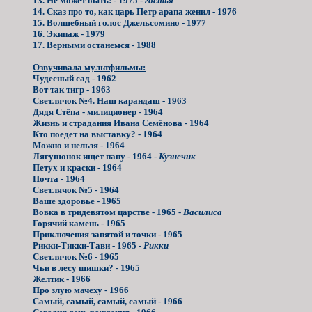
13. Не может быть! - 1975 -
гостья
14. Сказ про то, как царь Петр арапа женил - 1976
15. Волшебный голос Джельсомино - 1977
16. Экипаж - 1979
17. Верными останемся - 1988
Озвучивала мультфильмы:
Чудесный сад - 1962
Вот так тигр - 1963
Светлячок №4. Наш карандаш - 1963
Дядя Стёпа - милиционер - 1964
Жизнь и страдания Ивана Семёнова - 1964
Кто поедет на выставку? - 1964
Можно и нельзя - 1964
Лягушонок ищет папу - 1964 -
Кузнечик
Петух и краски - 1964
Почта - 1964
Светлячок №5 - 1964
Ваше здоровье - 1965
Вовка в тридевятом царстве - 1965 -
Василиса
Горячий камень - 1965
Приключения запятой и точки - 1965
Рикки-Тикки-Тави - 1965 -
Рикки
Светлячок №6 - 1965
Чьи в лесу шишки? - 1965
Желтик - 1966
Про злую мачеху - 1966
Самый, самый, самый, самый - 1966