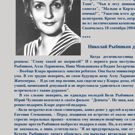
Тави", "Чьи в лесу шишки?
сапогах", "Малыш и Карлсо
птички?", "Ушастик и его др
шлягерами. Кроме того, актр
но и с поэтическими компози
Скончалась 18 сентября 2004
****
Николай Рыбников да
Когда десятиклассница К
решила: "Стану такой же актрисой!" И с первого раза поступ
Рыбников, Алла Ларионова, Нина Меньшикова и Вадим Захарченк
- Вообще Клара нравилась многим ребятам. Она была миниатюрно
ума. В это трудно поверить, но свою будущую жену Аллу Ларионо
Житомерко. - Я до сих пор помню, как сидели мы у Клары дома, о
умной, начитанной девушкой и не переставала удивляться своему
встречаться с таким дураком".
В это сложно поверить, но однажды молодой Коля Рыбников с
Юрий Чулюкин воплотил в своём фильме "Девчата". Не зная, как 
решил подарить Кларе дорогой подарок.
- Коля потратил всю свою стипендию, занял денег у друзей и купи
Евгения Степановна. - Перед лекциями он встретил её около инс
строгих моральных правил - влепила ему звонкую пощёчину со сло
порыве ярости Рыбников выбросил подарок в окно. Но, в отличие 
не заплакала, а лишь усмехнулась: "Я же предупреждала, мне от т
Кстати, Рыбникову дорого обошлась эта выходка: несколько меся