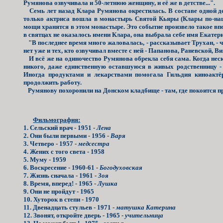
Румянова озвучивала и 50-летнюю женщину, и её же в детстве...".
Семь лет назад Клара Румянова окрестилась. В составе одной д
только актриса вошла в монастырь Святой Кьяры (Клары по-наше
мощи хранятся в этом монастыре. Это событие произвело такое впе
в святцах не оказалось имени Клара, она выбрала себе имя Екатер
"В последнее время много жаловалась, - рассказывает Трухан, - ч
нет уже и тех, кто озвучивал вместе с ней - Папанова, Раневской, В
И всё же на одиночество Румянова обрекла себя сама. Когда нес
никого, даже единственную оставшуюся в живых родственницу -
Иногда продуктами и лекарствами помогала Гильдия киноактё
продолжить работу.
Румянову похоронили на Донском кладбище - там, где покоится пр
Фильмография:
1. Сельский врач - 1951 -
Лена
2. Они были первыми - 1956 -
Варя
3. Четверо - 1957 -
медсестра
4. Жених с того света - 1958
5. Муму - 1959
6. Воскресение - 1960-61 -
Богодуховская
7. Жизнь сначала - 1961 -
Зоя
8. Время, вперед! - 1965 -
Лушка
9. Они не пройдут - 1965
10. Хуторок в степи - 1970
11. Двенадцать стульев - 1971 -
матушка Катерина
12. Звонят, откройте дверь - 1965 -
учительница