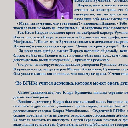
выступила Румянова. - Я отказ
Пырьев, на тот момент снявши
легенды на киностудии, его 
сценаристы, он матерился н
позволила себе такое смелое в
- Мать, ты думаешь, что говоришь?! - взорвался Пырьев. - Тебе 
твоей больше не было на Мосфильме"! Я запрещаю тебе сниматься в
Так Иван Пырьев поставил крест на актёрской карьере Румянов
Около шести лет Клара оставалась за бортом кинематографа, пок
Мосфильма". После этого Румянова снялась в двенадцати картина
Пуговкин) и учительница в картине "Звонят, откройте дверь"... Но
- За несколько дней до смерти Пырьев позвонил ей домой, - всп
близок мой конец. Грешен я, вот и решил обзвонить всех, кому жиз
действительно вышел неудачный", - признался режиссёр...
А та роль, на которую первоначально утвердили Румянову, дост
В прошлом году, когда умерла Марина Алексеевна, Румянова сказ
Она ушла из жизни, когда поняла, что никому не нужна. У меня так
Во ВГИКе учится девчонка, которая может орать ду
"
Самое удивительное, что Клара Румянова никогда серьезно не
драматической роли.
- Вообще, в детстве у Клары был очень низкий голос. Когда она в
смеялись и дразнили её "девочка с пропеллером, поющая басом"
рассказывает соседка Клары Михайловны. - Студенткой ВГИКа 
сильно простыла, чуть не умерла от крупозного воспаления легких
Её хотели выгнать из института. Сергей Герасимов показал её фо
знаю, каким голосом она будет петь после такой болезни, но говор