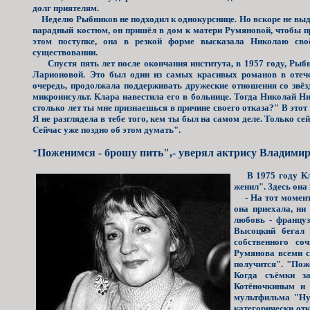
долг приятелям.
Неделю Рыбников не подходил к однокурснице. Но вскоре не выде
парадный костюм, он пришёл в дом к матери Румяновой, чтобы пр
этом поступке, она в резкой форме высказала Николаю сво
существовании.
Спустя пять лет после окончания института, в 1957 году, Рыбн
Ларионовой. Это был один из самых красивых романов в отече
очередь, продолжала поддерживать дружеские отношения со звёз
микроинсульт. Клара навестила его в больнице. Тогда Николай Н
столько лет ты мне признаешься в причине своего отказа?" В это
Я не разглядела в тебе того, кем ты был на самом деле. Только 
Сейчас уже поздно об этом думать".
Поженимся - брошу пить",- уверял актрису Владими
"
В 1975 году Клар
женил". Здесь он
- На тот момент 
она приехала, ни
любовь - француз
Высоцкий бегал 
собственного со
Румянова всеми с
получится". "Пож
Когда съёмки за
Котёночкиным и 
мультфильма "Ну,
категорически от