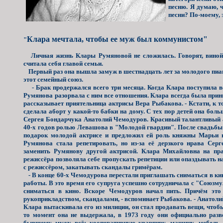
песню. Я думаю, 
песни? По-моему, 
Клара мечтала, чтобы ее муж был коммунистом"
"
Личная жизнь Клары Румяновой не сложилась. Говорят, виной
считала себя главой семьи.
Первый раз она вышла замуж в шестнадцать лет за молодого пиани
этот семейный союз.
- Брак продержался всего три месяца. Когда Клара поступила во
Румянова разорвала с ним все отношения. Клара всегда была прин
рассказывает приятельница актрисы Вера Рыбакова. - Кстати, к 
сделала аборт у какой-то бабки на дому. С тех пор детей она бо
Сергея Бондарчука Анатолий Чемодуров. Красивый талантливый а
40-х годов ролью Левашова в "Молодой гвардии". После свадьбы
подарок молодой актрисе и предложил ей роль княжны Марьи в
Румянова стала репетировать, но из-за её дерзкого нрава Се
заменить Румянову другой актрисой. Клара Михайловна на пр
режиссёра позволяла себе пропускать репетиции или опаздывать на
с режиссёром, закатывать скандалы гримёрам.
- В конце 60-х Чемодурова перестали приглашать сниматься в кин
работы. В это время его супруга успешно сотрудничала с "Союз
сниматься в кино. Вскоре Чемодуров начал пить. Причём это
рукоприкладством, скандалами, - вспоминает Рыбакова. - Анатолий
Клара вытаскивала его из милиции, он стал продавать вещи, чтобы
то момент она не выдержала, в 1973 году они официально разв
бывшему мужу всё: кооперативную квартиру, машину, мебель. 