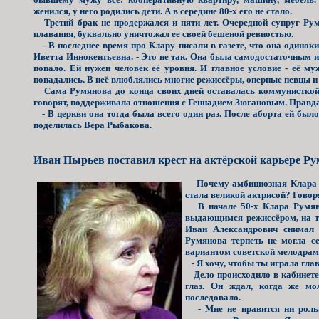
женился, у него родились дети. А в середине 80-х его не стало.
Третий брак не продержался и пяти лет. Очередной супруг Рум
плавания, буквально уничтожал ее своей бешеной ревностью.
- В последнее время про Клару писали в газете, что она одиноки
Иветта Иннокентьевна. - Это не так. Она была самодостаточным и
попало. Ей нужен человек её уровня. И главное условие - её 
попадались. В неё влюблялись многие режиссёры, оперные певцы и
Сама Румянова до конца своих дней оставалась коммунисткой.
говорят, поддерживала отношения с Геннадием Зюгановым. Правда,
- В церкви она тогда была всего один раз. После аборта ей было
поделилась Вера Рыбакова.
Иван Пырьев поставил крест на актёрской карьере Р
Почему амбициозная Клара Ру
стала великой актрисой? Говор
В начале 50-х Клара Румянов
выдающимся режиссёром, на 
Иван Александрович снимал 
Румянова терпеть не могла с
вариантом советской мелодра
- Я хочу, чтобы ты играла гла
Дело происходило в кабинете 
глаз. Он ждал, когда же мо
последовало.
- Мне не нравится ни роль, 