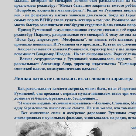
малыш, который по сценарию должен был расплакаться на съё
предложила режиссёру: "Может быть, мне закричать вместо ребёнк
"Попробую, включайте магнитофоны". Когда же Румянова заорала,
ней - на фонограмму в итоге записали два голоса. Когда же Гера
самых пор по ВГИКу стала гулять легенда о том, что Румянова мо
могла быстро закончиться: ещё будучи студенткой, она сильно повре
Приход Румяновой в мультипликацию отчасти связан и с её взры
режиссёру Пырьеву, раскритиковав его сценарий. К тому же она за
"Пока буду директором "Мосфильма", не видать тебе главных 
прилюдно повинился. И Румянова его простила... Кстати, по стеч
Как рассказывают коллеги Румяновой, характер был у неё непрос
вспоминает Владимир Шведов. - Но это ей прощалось! Ради её талан
Всякое сотрудничество с Румяновой запоминалось надолго. "М
рассказывает Александр Алир, директор издательства "Самова
советской власти, коммунистических идеалов".
Личная жизнь не сложилась из-за сложного характера
Как рассказывают коллеги актрисы, может быть, из-за её противо
Румяновой, она прожила с первым мужем-пианистом всего три месяц
донимал её бешеной ревностью, беспричинно...
"Я многим видным мужчинам нравилась - Чкалову, Сличенко, Магом
одну беременность выносить не смогла. Но я не жалею, что так выш
Все жизненные силы и актёрское дарование Румянова стара
анимационных и кукольных фильмов, записывалась на радио, пела 
"Н
сп
"А