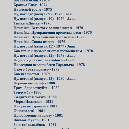
Козлик и ослик - 1974
Крошка Енот - 1974
На лесной тропе - 1975
Ну, погоди! (выпуск 9) - 1976 -
Заяц
Ну, погоди! (выпуск 10) - 1976 -
Заяц
Тимка и Димка - 1976
Незнайка. Встреча с волшебником - 1976
Незнайка. Превращения продолжаются - 1976
Незнайка. Приключения трёх ослов - 1976
Незнайка. Снова вместе - 1976
Ну, погоди! (выпуск 11) - 1977 -
Заяц
Как утёнок-музыкант стал футболистом - 1978
Ну, погоди! (выпуск 12) - 1978 -
Заяц
Подарок для самого слабого - 1978
Последняя невеста Змея-Горыныча - 1978
С кого брать пример - 1979
Как несли стол - 1979
Ну, погоди! (выпуск 13) - 1980 -
Заяц
Первый автограф - 1980
Трям! Здравствуйте! - 1980
Топчумба - 1980
Солдатская сказка - 1980
Мороз Иванович - 1981
Ничуть не страшно - 1981
Он попался! - 1981
Приключение на плоту - 1981
Ванька Жуков - 1981
Золотой цыплёнок - 1981