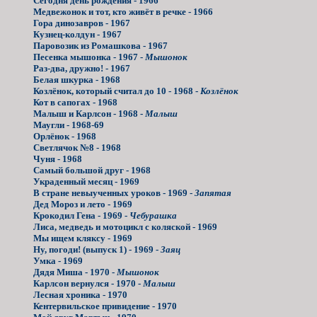
Сегодня день рождения - 1966
Медвежонок и тот, кто живёт в речке - 1966
Гора динозавров - 1967
Кузнец-колдун - 1967
Паровозик из Ромашкова - 1967
Песенка мышонка - 1967 -
Мышонок
Раз-два, дружно! - 1967
Белая шкурка - 1968
Козлёнок, который считал до 10 - 1968 -
Козлёнок
Кот в сапогах - 1968
Малыш и Карлсон - 1968 -
Малыш
Маугли - 1968-69
Орлёнок - 1968
Светлячок №8 - 1968
Чуня - 1968
Самый большой друг - 1968
Украденный месяц - 1969
В стране невыученных уроков - 1969 -
Запятая
Дед Мороз и лето - 1969
Крокодил Гена - 1969 -
Чебурашка
Лиса, медведь и мотоцикл с коляской - 1969
Мы ищем кляксу - 1969
Ну, погоди! (выпуск 1) - 1969 -
Заяц
Умка - 1969
Дядя Миша - 1970 -
Мышонок
Карлсон вернулся - 1970 -
Малыш
Лесная хроника - 1970
Кентервильское привидение - 1970