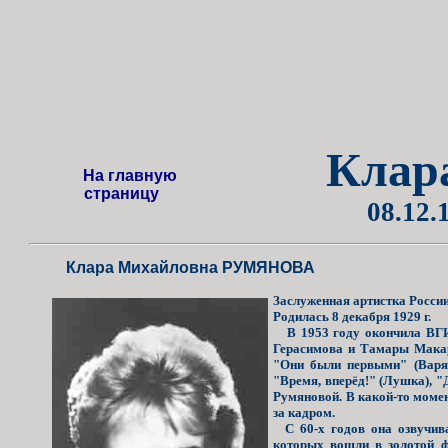
Клар
На главную
страницу
08.12.
Клара Михайловна РУМЯНОВА
Заслуженная артистка России
Родилась 8 декабря 1929 г.
В 1953 году окончила ВГИК
Герасимова и Тамары Макаро
"Они были первыми" (Варя),
"Время, вперёд!" (Лушка), "
Румяновой. В какой-то момен
за кадром.
С 60-х годов она озвучива
которых вошли в золотой ф