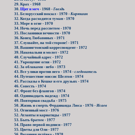
29. Крах - 1968
30.
Щит и меч
- 1968 -
Гвоздь
31. Белорусский вокзал - 1970 -
Кирюшин
32. Когда расходится туман - 1970
33. Море в огне - 1970
34. Ночь перед рассветом - 1970
35. Посланники вечности - 1970
36. Конец Любавиных - 1971
37. Слушайте, на той стороне! - 1971
38. Вашингтонский корреспондент - 1972
39. Наковальня и молот - 1972
40. Случайный адрес - 1972
41. Укрощение огня - 1972
42. За облаками - небо - 1973
43. Все улики против него - 1974 -
следователь
44. Путешествие миссис Шелтон - 1974
45. Рассказы о Кешке и его друзьях - 1974
46. Совесть - 1974
47. Фронт без флангов - 1974
48. Одиннадцать надежд - 1974
49. Повторная свадьба - 1975
50. Жизнь и смерть Фердинанда Люса - 1976 -
Исаев
51. Огненный мост - 1976
52. Атланты и кариатиды - 1977
53. Быть братом - 1977
54. Право первой подписи - 1977
55. Цветы для Оли - 1977
56. Весенняя путёвка - 1978