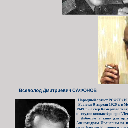
Всеволод Дмитриевич САФОНОВ
Народный артист РСФСР (197
Родился 9 апреля 1926 г. в М
1949 г. - актёр Камерного теат
г. - студии киноактёра при "Ле
Дебютом в кино для артист
Александром Ивановым по по
роль Алексея Кострова в дра