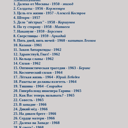
1. Далеко от Москвы - 1950 -
эпизод
2. Солдаты - 1956 -
Керженцев
3. Цель его жизни - 1957 -
Алексей Костров
4. Шторм - 1957
5. Дело "пёстрых" - 1958 -
Коршунов
6. По ту сторону - 1958 -
Матвеев
7. Накануне - 1959 -
Берсенев
8. Сверстницы - 1959 -
Аркадий
9. Пять дней, пять ночей - 1960 -
капитан Леонов
10. Казаки - 1961
11. Закон Антарктиды - 1962
12. Здравствуй, Гнат! - 1962
13. Кольца славы - 1962
14. Сплав - 1962
15. Оптимистическая трагедия - 1963 -
Беринг
16. Космический сплав - 1964
17. Лёгкая жизнь - 1964 -
Юрий Лебедев
18. Ракеты не должны взлететь - 1964
19. Тишина - 1964 -
Свиридов
20. Гиперболоид инженера Гарина - 1965
21. Как Вас теперь называть? - 1965
22. Совесть - 1965
23. В западне - 1966
24. Дикий мёд - 1966
25. На диком бреге - 1966
26. Сердце матери - 1966
27. Далеко на Западе - 1968
28. К свету! - 1968