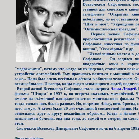
Всеволодом Сафоновым, мо
этапной для советского кине
телефильме "Открытая кни
небольшие, но не оставшиеся
"Щит и меч", "Укрощение ог
"Оптимистическая трагедия".
Первой женой Сафонова
проработавшая режиссёром н
Сафонова, известная по фил
вишня", "Очи чёрные" и др.
"Излюбленным местом в доме
Сафонова. - Он садился чи
квадратные очки в корич
"медвежьими", потому что, когда он их надевал, становился похо
устройстве автомобилей. Ему нравилось возиться с машиной в гар
саже... Папа был очень весёлым и лёгким в общении человеком. О
всеми общался. И всегда, когда видел зазнающихся людей, подшуч
Второй женой Всеволода Сафонова стала актриса
Эльза Леждей
.
фильма "Шторм" в 1957 г., но встреча оказалась мимолётной. Ч
вместе на съёмочной площадке советско-монгольского фильма "С
тогда сильно пил, был в разводе. Но, встретив Эльзу, пить бросил,
него замуж. А затем были 20 лет счастливой совместной жизни. И
относились друг к другу нежнейшим образом... Когда в начале 
неизлечимая болезнь, она два года, до самой его смерти, ни слов
этом.
Скончался Всеволод Дмитриевич Сафонов в ночь на 6 апреля 1992 
Фильмография: