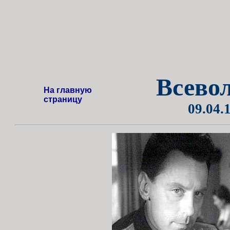
Всево
На главную
страницу
09.04.