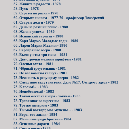
57. Живите в радости - 1978
58. Пуск - 1978
59. Стратегия риска - 1978
60. Открытая книга - 1977-79 -
профессор Заозёрский
61. Старые долги - 1979
62. День на размышление - 1980
63. Желаю успеха - 1980
64. Испанский вариант - 1980
65. Карл Маркс. Молодые годы - 1980
66. Ларец Марии Медичи - 1980
67. Серебряные озера - 1980
68. Было у отца три сына - 1981
69. Две строчки мелким шрифтом - 1981
70. Оленья охота - 1981
71. Чёрный треугольник - 1981
72. Не все кометы гаснут - 1981
73. Нежность к ревущему зверю - 1982
74. Следствие ведут знатоки. Дело №17. Он где-то здесь - 1982
75. К своим!.. - 1983
76. Непобедимый - 1983
77. Такая жестокая игра - хоккей - 1983
78. Тревожное воскресенье - 1983
79. Третье измерние - 1983
80. Ты мой восторг, мое мученье... - 1983
81. Берег его жизни - 1984
82. Меньший среди братьев - 1984
83. Огненные дороги - 1984
84. Снег в июле - 1984