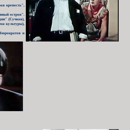
ая крепость",
нный остров".
ни" (Сучков),
ма культуры),
 бюрократов и