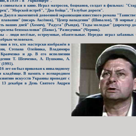
ю, в 1959 – в "Укрконцерт".
сниматься в кино. Играл матросов, боцманов, солдат в фильмах: "Стар
рец", "Морской ястреб", "Два бойца", "Голубые дороги".
а Джуп в знаменитой довоенной экранизации известного романа "Таинстве
лавании" (писарь Аксёнов), "Центр нападения" (Шивалов), "В мирные д
ть наших дней" (Хомич), "Радуга" (Рындя), "Годы молодые" (директор до
оролева бензоколонки" (Панас), "Разведчики" (Черняк).
ы – люди весёлые, остроумные, обаятельные. Нередко играл забавных
добрым человеком.
ения
в тех, кто мастерски изображён в
ни, Степана Олейника, Владимира
 Кравченко и др. В его исполнении
едения Т. Шевченко, А. Пушкина, А.
(1991).
6 лет он был прикован к инвалидному
ом кладбище. В память о всенародном
звитию искусств Украины проводит с
о 13 декабря в День Святого Андрея