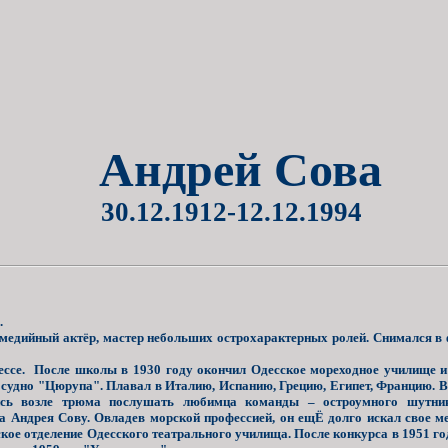
Андрей Сова
30.12.1912-12.12.1994
.
дийный актёр, мастер небольших острохарактерных ролей. Снимался в 
дессе. После школы в 1930 году окончил Одесское мореходное училище и
е судно "Цюрупа". Плавал в Италию, Испанию, Грецию, Египет, Францию. В
сь возле трюма послушать любимца команды – остроумного шутник
а Андрея Сову. Овладев морской профессией, он ещЁ долго искал свое ме
ёрское отделение Одесского театрального училища. После конкурса в 1951 г