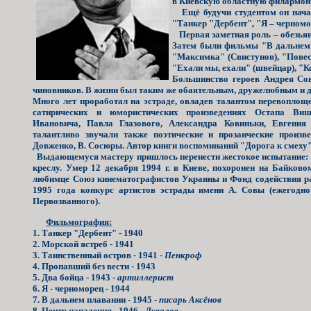
в Киевскую областную филармони
Ещё будучи студентом он начал 
"Танкер "Дербент", "Я – черномо
Первая заметная роль – обезьян
Затем были фильмы "В дальнем п
"Максимка" (Свистунов), "Повес
"Ехали мы, ехали" (швейцар), "К
Большинство героев Андрея Сов
чиновников. В жизни был таким же обаятельным, дружелюбным и 
Много лет проработал на эстраде, овладев талантом перевоплощ
сатирических и юмористических произведениях Остапа Виш
Ивановича, Павла Глазового, Александра Ковиньки, Евгения
талантливо звучали также поэтические и прозаические произв
Довженко, В. Сосюры. Автор книги воспоминаний "Дорога к смеху" 
Выдающемуся мастеру пришлось перенести жестокое испытание: 1
креслу. Умер 12 декабря 1994 г. в Киеве, похоронен на Байков
любимце Союз кинематографистов Украины и Фонд содействия ра
1995 года конкурс артистов эстрады имени А. Совы (ежегодн
Первозванного).
Фильмография:
1. Танкер "Дербент" - 1940
2. Морской ястреб - 1941
3. Таинственный остров - 1941 -
Пенкроф
4. Пропавший без вести - 1943
5. Два бойца - 1943 -
артиллерист
6. Я - черноморец - 1944
7. В дальнем плавании - 1945 -
писарь Аксёнов
8. Центр нападения - 1946 -
Дувалов