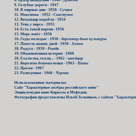
9. Голубые дороги - 1947
10. В мирные дни - 1950 -
Сучков
11. Максимка - 1952 -
Свистунов
12. Командир корабля - 1954
13. Тень у пирса - 1955
14. Есть такой парень- 1956
15. Море зовёт - 1956
16. Годы молодые - 1958 -
директор дома культуры
17. Повесть наших дней - 1958 -
Хомич
18. Радуга - 1959 -
Рындя
19. Обыкновенная история - 1960
20. Ехали мы, ехали... - 1962 -
швейцар
21. Королева бензоколонки - 1963 -
Панас
22. Цыган - 1967
23. Разведчики - 1968 -
Черняк
Использованные материалы:
Сайт "Характерные актёры российского кино"
Энциклопедия кино Кирилла и Мефодия.
Фотографии предоставлены Ильёй Золкиным, с сайтов "Характерн