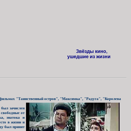
Звёзды кино,
ушедшие из жизни
фильмах "Таинственный остров", "Максимка", "Радуга", "Королева
 был зачислен
 свободные от
а, знатока и
сто в жизни и
оду был принят