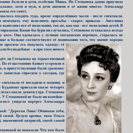
остоянно болели и дети, особенно Миша. Но Степанова давно приучила
альное, хотя и муж, и дети значили в её жизни многое. Александр
воила его совет.
шалось входить туда, кроме определённых часов - после спектакля.
и помешать ему исполнять просьбы - скорее, приказы - Ангелины
выполнял все её пожелания, так же, как она - все пожелания детей. В
тиражами. Какие бы бури ни случались, Степанова оставалась всегда
у кого. Она одевалась у лучших московских портных, старалась не
чше и больше соответствуют её пониманию того, что значит хорошо
е просила его покупать одежду: её
ыли бесподобные - и при этом ничего
дёт ли Степанова на торжественный
 По её настоянию банкет устроили в
ье, и присутствующие были сражены:
 завистью спросила у соседки, где
 спектакля её посадили в машину и
 В Будапешт приехали около четырёх
 улетал около девяти утра. Степанова
. У Степановой не было ни копейки -
олосе увидела портрет Александра
вой: "Дорогая Лина! Обнимаю тебя,
ой силой. Целую крепко, твоя Ольга
, знаменитой актрисой, своей самой
тепановой не показали. Что там было