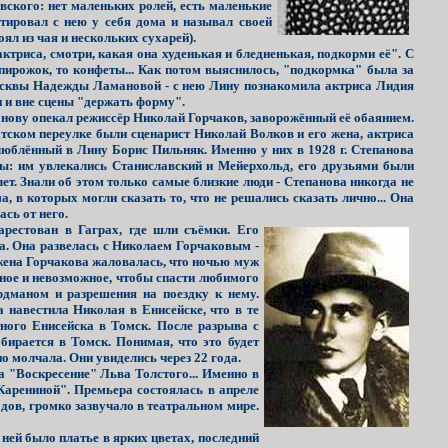
вского: нет маленьких ролей, есть маленькие
етировал с нею у себя дома и называл своей
ял из чая и нескольких сухарей).
ктриса, смотри, какая она худенькая и бледненькая, подкорми её". С
 пирожок, то конфеты... Как потом выяснилось, "подкормка" была за
Москвы Надежды Ламановой - с нею Лину познакомила актриса Лидия
 и вне сцены "держать форму".
анову опекал режиссёр Николай Горчаков, заворожённый её обаянием.
тском переулке были сценарист Николай Волков и его жена, актриса
юблённый в Лину Борис Пильняк. Именно у них в 1928 г. Степанова
ы: им увлекались Станиславский и Мейерхольд, его друзьями были
т. Знали об этом только самые близкие люди - Степанова никогда не
 в которых могли сказать то, что не решались сказать лично... Она
ась от него.
рестован в Гаграх, где шли съёмки. Его
ла. Она развелась с Николаем Горчаковым -
жена Горчакова жаловалась, что ночью муж
жное и невозможное, чтобы спасти любимого
рдманом и разрешения на поездку к нему.
а навестила Николая в Енисейске, что в те
ного Енисейска в Томск. После разрыва с
бирается в Томск. Понимая, что это будет
о молчала. Они увиделись через 22 года.
 "Воскресение" Льва Толстого... Именно в
Карениной". Премьера состоялась в апреле
одов, громко зазвучало в театральном мире.
 ней было платье в ярких цветах, последний