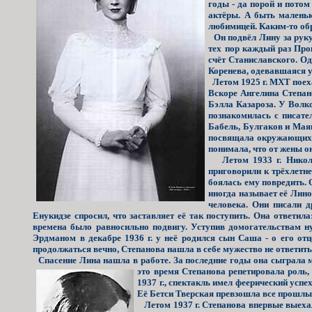
годы - да порой и потом
актёры. А быть маленьк
любимицей. Каким-то обр
Он подвёл Лину за руку 
тех пор каждый раз Прок
счёт Станиславского. О
Коренева, одевавшаяся 
Летом 1925 г. МХТ поеха
Вскоре Ангелина Степан
Бэлла Казароза. У Волк
познакомилась с писат
Бабель, Булгаков и Маяк
посвящала окружающих в 
понимала, что от жены он
Летом 1933 г. Николай
приговорили к трёхлетне
боялась ему повредить.
иногда называет её Лино
человека. Они писали д
Енукидзе спросил, что заставляет её так поступить. Она ответил
времена было равносильно подвигу. Уступив домогательствам ну
Эрдманом в декабре 1936 г. у неё родился сын Саша - о его отц
продолжаться вечно, Степанова нашла в себе мужество не ответить
Спасение Лина нашла в работе. За последние годы она сыграла м
это время
Степанова репетировала роль,
1937 г., спектакль имел феерический усп
Её Бетси Тверская превзошла все прошлы
Летом 1937 г. Степанова впервые выехала