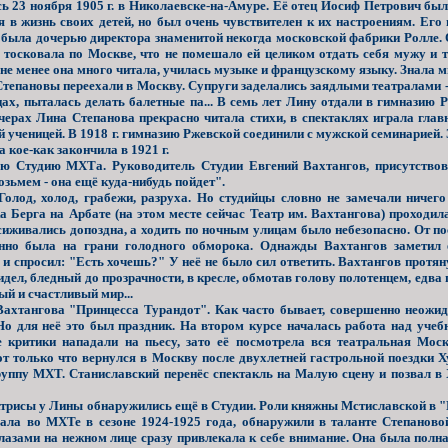
ь 23 ноября 1905 г. в Николаевске-на-Амуре. Её отец Иосиф Петрович был
 в жизнь своих детей, но был очень чувствителен к их настроениям. Его 
была дочерью директора знаменитой некогда московской фабрики Ролле. Он
 тосковала по Москве, что не помешало ей целиком отдать себя мужу и тр
 не менее она много читала, училась музыке и французскому языку. Знала 
тепановы переехали в Москву. Супруги заделались заядлыми театралами - 
цах, пыталась делать балетные па... В семь лет Лину отдали в гимназию 
черах Лина Степанова прекрасно читала стихи, в спектаклях играла гла
 ученицей. В 1918 г. гимназию Ржевской соединили с мужской семинарией. 
 кое-как закончила в 1921 г.
 Студию МХТа. Руководитель Студии Евгений Вахтангов, присутствова
зьмем - она ещё куда-нибудь пойдет".
лод, холод, грабежи, разруха. Но студийцы словно не замечали ничег
 Берга на Арбате (на этом месте сейчас Театр им. Вахтангова) проходила 
асиживались допоздна, а ходить по ночным улицам было небезопасно. От п
янно была на грани голодного обморока. Однажды Вахтангов заметил
 и спросил: "Есть хочешь?" У неё не было сил ответить. Вахтангов протян
сидел, бледный до прозрачности, в кресле, обмотав голову полотенцем, едва
ый и счастливый мир...
Вахтангова "Принцесса Турандот". Как часто бывает, совершенно неожи
. Но для неё это был праздник. На втором курсе началась работа над уче
критики нападали на пьесу, зато её посмотрела вся театральная Мос
т только что вернулся в Москву после двухлетней гастрольной поездки Х
уппу МХТ. Станиславский перенёс спектакль на Малую сцену и позвал в 
трисы у Лины обнаружились ещё в Студии. Роли княжны Мстиславской в "
ала во МХТе в сезоне 1924-1925 года, обнаружили в таланте Степановой
лазами на нежном лице сразу привлекала к себе внимание. Она была полн