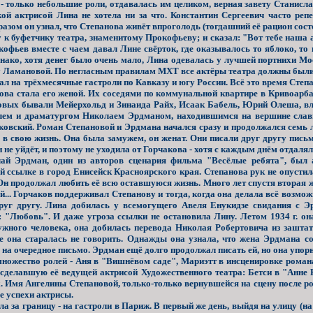
 - только небольшие роли, отдавалась им целиком, верная завету Станисла
ой актрисой Лина не хотела ни за что. Константин Сергеевич часто реп
азом он узнал, что Степанова живёт впроголодь (тогдашний её рацион состо
к буфетчику театра, знаменитому Прокофьеву; и сказал: "Вот тебе наша а
офьев вместе с чаем давал Лине свёрток, где оказывалось то яблоко, то
днако, хотя денег было очень мало, Лина одевалась у лучшей портнихи 
у Ламановой. По негласным правилам МХТ все актёры театра должны были
л на трёхмесячные гастроли по Кавказу и югу России. Всё это время Степ
ова стала его женой. Их соседями по коммунальной квартире в Кривоарба
овых бывали Мейерхольд и Зинаида Райх, Исаак Бабель, Юрий Олеша, вл
елем и драматургом Николаем Эрдманом, находившимся на вершине слав
овский. Роман Степановой и Эрдмана начался сразу и продолжался семь ле
свою жизнь. Она была замужем, он женат. Они писали друг другу письма,
 не уйдёт, и поэтому не уходила от Горчакова - хотя с каждым днём отдалял
 Эрдман, один из авторов сценария фильма "Весёлые ребята", был а
й ссылке в город Енисейск Красноярского края. Степанова рук не опусти
 Он продолжал любить её всю оставшуюся жизнь. Много лет спустя вторая 
й... Горчаков поддерживал Степанову и тогда, когда она делала всё возмо
руг другу. Лина добилась у всемогущего Авеля Енукидзе свидания с Э
а: "Любовь". И даже угроза ссылки не остановила Лину. Летом 1934 г. он
жного человека, она добилась перевода Николая Робертовича из заштат
е она старалась не говорить. Однажды она узнала, что жена Эрдмана со
 на очередное письмо. Эрдман ещё долго продолжал писать ей, но она упорн
ножество ролей - Аня в "Вишнёвом саде", Мариэтт в инсценировке романа
 сделавшую её ведущей актрисой Художественного театра: Бетси в "Анне 
ех. Имя Ангелины Степановой, только-только вернувшейся на сцену после р
е успехи актрисы.
 за границу - на гастроли в Париж. В первый же день, выйдя на улицу (на