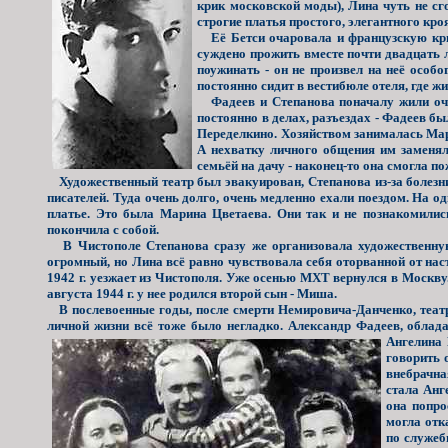
крик московской моды), Лина чуть не сго
строгие платья простого, элегантного кроя
Её Бетси очаровала и французскую крит
суждено прожить вместе почти двадцать 
поужинать - он не произвел на неё особ
постоянно сидит в вестибюле отеля, где ж
Фадеев и Степанова поначалу жили очень
постоянно в делах, разъездах - Фадеев б
Переделкино. Хозяйством занималась Мар
А нехватку личного общения им заменяли
семьёй на дачу - наконец-то она смогла 
Художественный театр был эвакуирован, Степанова из-за болезни 
писателей. Туда очень долго, очень медленно ехали поездом. На о
платье. Это была Марина Цветаева. Они так и не познакомились
покончила с собой.
В Чистополе Степанова сразу же организовала художественную 
огромный, но Лина всё равно чувствовала себя оторванной от нас
1942 г. уезжает из Чистополя. Уже осенью МХТ вернулся в Москву.
августа 1944 г. у нее родился второй сын - Миша.
В послевоенные годы, после смерти Немировича-Данченко, театр с
личной жизни всё тоже было негладко. Александр Фадеев, обла
Ангелина 
говорить 
внебрачна
стала Анг
она попро
могла отк
по служеб