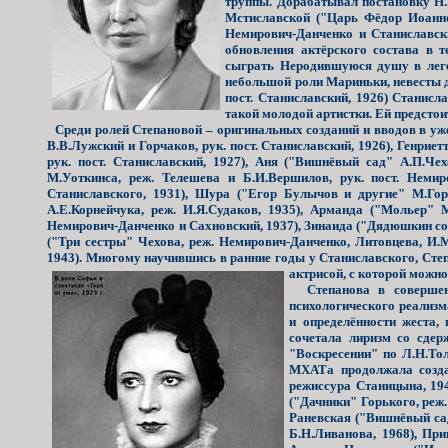
труппы. Дорабатывал постановку Н.
Мстиславской ("Царь Фёдор Иоаннов
Немирович-Данченко и Станиславск
обновления актёрского состава в 
сыграть Неродившуюся душу в леге
небольшой роли Мариньки, невесты де
пост. Станиславский, 1926) Станисл
такой молодой артистки. Ей предсто
Среди ролей Степановой – оригинальных созданий и вводов в уж
В.В.Лужский и Горчаков, рук. пост. Станиславский, 1926), Генрие
рук. пост. Станиславский, 1927), Аня ("Вишнёвый сад" А.П.Че
М.Уоткинса, реж. Телешева и Б.И.Вершилов, рук. пост. Неми
Станиславского, 1931), Шура ("Егор Булычов и другие" М.Горь
А.Е.Корнейчука, реж. И.Я.Судаков, 1935), Арманда ("Мольер" М
Немирович-Данченко и Сахновский, 1937), Зинаида ("Дядюшкин сон
("Три сестры" Чехова, реж. Немирович-Данченко, Литовцева, И.
1943). Многому научившись в ранние годы у Станиславского, Ст
актрисой, с которой можно
Степанова в совершенст
психологического реализм
и определённости жеста,
сочетала лиризм со сдер
"Воскресении" по Л.Н.Тол
МХАТа продолжала создав
режиссура Станицына, 1945
("Дачники" Горького, реж.
Раневская ("Вишнёвый сад
Б.Н.Ливанова, 1968), При