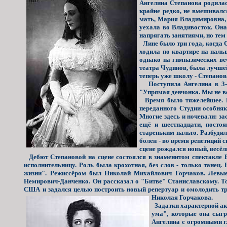
Ангелина Степанова родилас
крайне редко, не вмешивался
мать, Мария Владимировна, 
уехала во Владивосток. Она
напрягать занятиями, но тем
Лине было три года, когда С
ходила по квартире на паль
однако на гимназических ве
театра Чудинов, была лучшей
теперь уже школу - Степанова
Поступила Ангелина в 3-ю
"Упрямая девчонка. Мы не во
Время было тяжелейшее. Го
переданного Студии особняка
Многие здесь и ночевали: з
ещё и шестнадцати, посто
стареньким пальто. Разбудил
болен - во время репетиций 
сцене рождался новый, весёл
Дебют Степановой на сцене состоялся в знаменитом спектакле 
исполнительницу. Роль была крохотная, без слов - только танец
жизни". Режиссёром был Николай Михайлович Горчаков. Левые 
Немирович-Данченко. Он рассказал о "Битве" Станиславскому. То
США и задался целью построить новый репертуар и омолодить тр
Николая Горчакова.
Задатки характерной ак
ума", которые она сыгр
Ангелина с огромными г