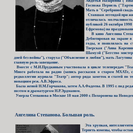
Авдотья Назаровна ("Ива
Госпожа Пернель ("Тартю
Мать в "Серебряной свадь
Ставшая легендой при жиз
отличалась молчаливость
публикой 26 октября 1998 
Ефремова) на праздновани
В кино Ангелина Степано
Дебютировав на экране в 
годы, и появлялась на с
Тверская ("Анна Карени
Шамуэй ("Бегство мистер
дней без войны"), старуха ("Объяснение в любви"), мать Лагутина
главную роль-завещание.
Вместе с М.И.Прудкиным участвовала в цикле телепередач "Те
Много работала на радио (запись рассказов о старом МХАТе, 
редколлегии журнала "Театр"; автор ряда заметок и статей по т
новациям реж. А.В.Эфроса.
Была женой Н.М.Горчакова, затем А.А.Фадеева. В 1995 г. под ре
поэтом и драматургом Н.Р.Эрдманом.
Умерла Степанова в Москве 18 мая 2000 г. Похоронена на Новоде
Ангелина Степанова. Большая роль.
Эта хрупкая, интеллигентна
Терпеть измены, чтобы остава