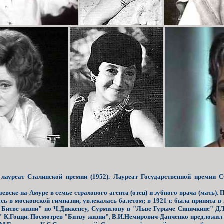
ауреат Сталинской премии (1952). Лауреат Государственной премии СС
евске-на-Амуре в семье страхового агента (отец) и зубного врача (мать).
ась в московской гимназии, увлекалась балетом; в 1921 г. была принята 
 " Битве жизни" по Ч.Диккенсу, Сурмилову в "Льве Гурыче Синичкине" Д.
 К.Гоцци. Посмотрев "Битву жизни", В.И.Немирович-Данченко предложил п