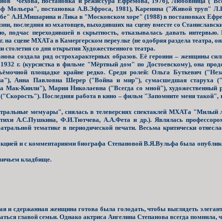
нов" Чехова, постановка и режиссура Ефремова, 1976), Любовница ("Всё
ф Мольера", постановка А.В.Эфроса, 1981), Каренина ("Живой труп" Л.Н
бе" А.Н.Мишарина и Лика в "Московском хоре" (1988) в постановках Ефр
ни, последняя из мхатовцев, выходивших на сцену вместе со Станиславс
ю, подчас переходившей в скрытность, отказывалась давать интервью. 
г. на сцене МХАТа в Камергерском переулке (не одобряя раздела театра, он
и столетия со дня открытия Художественного театра.
ва создала ряд острохарактерных образов. Её героини – женщины силь
1932 г. (курсистка в фильме "Мёртвый дом" по Достоевскому), она прод
ъёмочной площадке крайне редко. Среди ролей: Ольга Буткевич ("Нез
на"), Анна Павловна Шерер ("Война и мир"), сумасшедшая старуха ("
а Мак-Кинли"), Мария Николаевна ("Всегда со мной"), художественный 
 ("Скорость"). Последняя работа в кино – фильм "Запомните меня такой",
атральные мемуары", снялась в телеверсиях спектаклей МХАТа "Милый 
стихи А.С.Пушкина, Ф.И.Тютчева, А.А.Фета и др.). Являлась профессо
еатральной тематике в периодической печати. Весьма критически отнесла
дакцией и с комментариями биографа Степановой В.Я.Вульфа была опублик
вичьем кладбище.
я и сдержанная женщина готова была голодать, чтобы выглядеть элегантн
ться главой семьи. Однако актриса Ангелина Степанова всегда помнила, что 