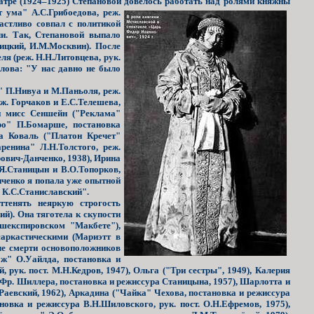
атре (1924–1925) Степановой довелось работать над ролями княжны
 ума" А.С.Грибоедова, реж.
астливо совпал с политикой
ли. Так, Степановой выпало
ицкий, И.М.Москвин). После
ля (реж. Н.Н.Литовцева, рук.
слова: "У нас давно не было
 П.Нивуа и М.Паньоля, реж.
еж. Горчаков и Е.С.Телешева,
 и мисс Сеншейн ("Реклама"
ро" П.Бомарше, постановка
да Коваль ("Платон Кречет"
ренина" Л.Н.Толстого, реж.
ович-Данченко, 1938), Ирина
.Я.Станицын и В.О.Топорков,
нченко
я попала уже опытной
у К.С.Станиславский".
ттенять неяркую строгость
й). Она тяготела к скупости
 шекспировском "Макбете"),
саркастическими (Мариэтт в
сле смерти основоположников
ж" О.Уайлда, постановка и
 рук. пост. М.Н.Кедров, 1947), Ольга ("Три сестры", 1949), Калерия
" Фр. Шиллера, постановка и режиссура Станицына, 1957), Шарлотта и
Раевский, 1962), Аркадина ("Чайка" Чехова, постановка и режиссура
овка и режиссура В.Н.Шиловского, рук. пост. О.Н.Ефремов, 1975),