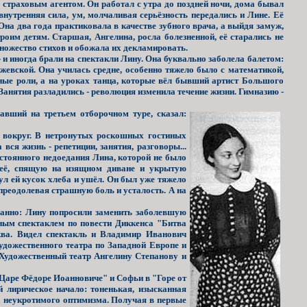
 страховым агентом. Он работал с утра до поздней ночи, дома бывал
внутренняя сила, ум, молчаливая серьёзность передались и Лине. Её
а два года практиковала в качестве зубного врача, а выйдя замуж,
оим детям. Старшая, Ангелина, росла болезненной, её старались не
множество стихов и обожала их декламировать.
и иногда брали на спектакли Лину. Она буквально заболела балетом:
Ржевской. Она училась средне, особенно тяжело было с математикой,
вные роли, а на уроках танца, которые вёл бывший артист Большого
Занятия разладились - революция изменила течение жизни. Гимназию -
вший на третьем отборочном туре, сказал:
о вокруг. В нетронутых роскошных гостиных
вся жизнь - репетиции, занятия, разговоры...
остоянного недоедания Лина, которой не было
 её, спящую на изящном диване и укрытую
ул ей кусок хлеба и ушёл. Он был уже тяжело
 преодолевая страшную боль и усталость. А на
данно: Лину попросили заменить заболевшую
бным спектаклем по повести Диккенса "Битва
ква. Видел спектакль и Владимир Иванович
удожественного театра по Западной Европе и
Художественный театр Ангелину Степанову и
Царе Фёдоре Иоанновиче" и Софьи в "Горе от
 лирическое начало: тоненькая, изысканная
а неукротимого оптимизма. Получая в первые