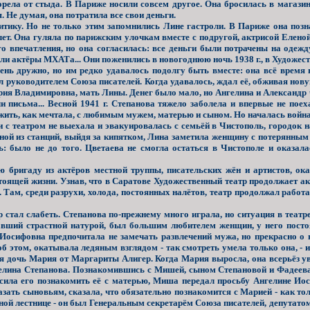
рела от стыда. В Париже носили совсем другое. Она бросилась в магазины
. Не думая, она потратила все свои деньги.
ику. Но не только этим запомнились Лине гастроли. В Париже она поз
лет. Она гуляла по парижским улочкам вместе с подругой, актрисой Елено
ого впечатления, но она согласилась: все деньги были потрачены на одеж
или актёры МХАТа... Они поженились в новогоднюю ночь 1938 г., в Художес
 дружно, но им редко удавалось подолгу быть вместе: она всё время в 
ыл руководителем Союза писателей. Когда удавалось, ждал её, обживая нову
ия Владимировна, мать Лины. Денег было мало, но Ангелина и Александр 
 письма... Весной 1941 г. Степанова тяжело заболела и впервые не поех
пожить, как мечтала, с любимым мужем, матерью и сыном. Но началась война
с театром не выехала и эвакуировалась с семьёй в Чистополь, городок н
дной из станций, выйдя за кипятком, Лина заметила женщину с потерянным
: было не до того. Цветаева не смогла остаться в Чистополе и оказала
бригаду из актёров местной труппы, писательских жён и артистов, ока
тоящей жизни. Узнав, что в Саратове Художественный театр продолжает ак
 Там, среди разрухи, холода, постоянных налётов, театр продолжал работа
тал слабеть. Степанова по-прежнему много играла, но ситуация в театре
давший страстной натурой, был большим любителем женщин, у него пост
Иосифовна предпочитала не замечать развлечений мужа,
но прекрасно о 
об этом, окатывала ледяным взглядом - так смотреть умела только она, - 
я дочь Мария от Маргариты Алигер. Когда Мария выросла, она всерьёз ув
елина Степанова. Познакомившись с Мишей, сыном Степановой и Фадеева
сила его познакомить её с матерью, Миша передал просьбу Ангелине Иос
азать сыновьям, сказала, что обязательно познакомится с Марией - как то
ной лестнице - он был Генеральным секретарём Союза писателей, депутато