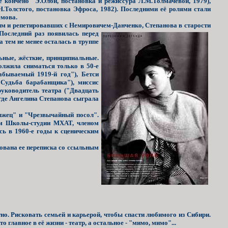
 кончено" Э.Олби, постановка и режиссура Л.М.Толмачёвой, 1979),
.Толстого, постановка Эфроса, 1982). Последними её ролями стали
емова.
ким и репетировавших с Немировичем-Данченко, Степанова
в старости
Последний раз появилась перед
а тем не менее осталась в труппе
ные, жёсткие, принципиальные.
олжила сниматься только в 50-е
абываемый 1919-й год"), Бетси
Судьба барабанщика"), миссис
руководитель театра ("Двадцать
 где Ангелина Степанова сыграла
лжец" и "Чрезвычайный посол".
ром Школы-студии МХАТ, членом
сь в 1960-е годы к сценическим
ована ее переписка со ссыльным
о. Рисковать семьей и карьерой, чтобы спасти любимого из Сибири.
главное в её жизни - театр, а остальное - "мимо, мимо"...