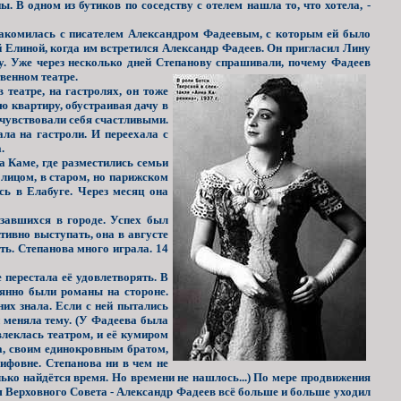
. В одном из бутиков по соседству с отелем нашла то, что хотела, -
накомилась с писателем Александром Фадеевым, с которым ей было
й Елиной, когда им встретился Александр Фадеев. Он пригласил Лину
ду. Уже через несколько дней Степанову спрашивали, почему Фадеев
твенном театре.
театре, на гастролях, он тоже
ю квартиру, обустраивая дачу в
чувствовали себя счастливыми.
ала на гастроли. И переехала с
.
а Каме, где разместились семьи
 лицом, в старом, но парижском
сь в Елабуге. Через месяц она
завшихся в городе. Успех был
тивно выступать, она в августе
ть. Степанова много играла. 14
 перестала её удовлетворять. В
оянно были романы на стороне.
них знала. Если с ней пытались
и меняла тему. (У Фадеева была
леклась театром, и её кумиром
, своим единокровным братом,
ифовне. Степанова ни в чем не
лько найдётся время. Но времени не нашлось...) По мере продвижения
м Верховного Совета - Александр Фадеев всё больше и больше уходил