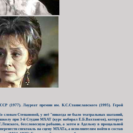
СР (1977). Лауреат премии им. К.С.Станиславского (1995). Герой
 По словам Степановой, у неё "никогда не было театральных шатаний,
в школу при 3-й Студии МХАТ (курс набирал Е.Б.Вахтангов), которую
Т.Ленского, бессловесную рабыню, а затем и Адельму в прощальной
еренести спектакль на сцену МХАТа, а исполнителям войти в состав