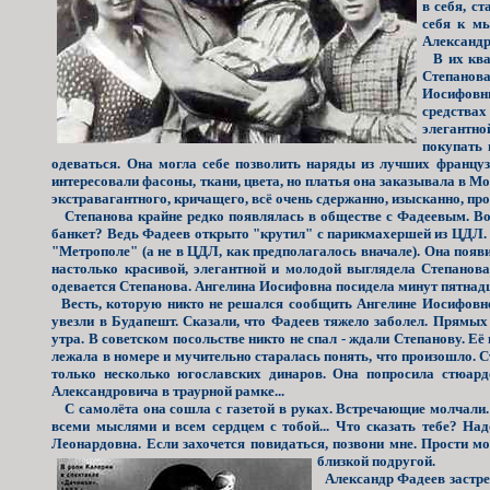
в себя, с
себя к мы
Александро
В их квар
Степанова
Иосифовны
средствах
элегантно
покупать 
одеваться. Она могла себе позволить наряды из лучших француз
интересовали фасоны, ткани, цвета, но платья она заказывала в Мо
экстравагантного, кричащего, всё очень сдержанно, изысканно, пр
Степанова крайне редко появлялась в обществе с Фадеевым. Во 
банкет? Ведь Фадеев открыто "крутил" с парикмахершей из ЦДЛ. А
"Метрополе" (а не в ЦДЛ, как предполагалось вначале). Она появ
настолько красивой, элегантной и молодой выглядела Степанова
одевается Степанова. Ангелина Иосифовна посидела минут пятнадца
Весть, которую никто не решался сообщить Ангелине Иосифовне,
увезли в Будапешт. Сказали, что Фадеев тяжело заболел. Прямых
утра. В советском посольстве никто не спал - ждали Степанову. Её 
лежала в номере и мучительно старалась понять, что произошло. С
только несколько югославских динаров. Она попросила стюард
Александровича в траурной рамке...
С самолёта она сошла с газетой в руках. Встречающие молчали.
всеми мыслями и всем сердцем с тобой... Что сказать тебе? Над
Леонардовна. Если захочется повидаться, позвони мне. Прости м
близкой подругой.
Александр Фадеев застрел