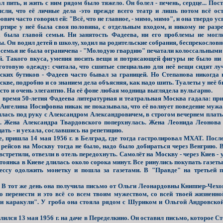
тал пить, и жить с ним рядом было тяжело. Он болел - печень, сердце... П
сли, что её личные дела -это прежде всего театр и лишь потом всё ост
вич часто говорил ей: "Всё, что не главное, - мимо, мимо", и она твердо ус
тире у неё была своя половина, с отдельным входом, и никому не разре
 была главой семьи. Ни занятость Фадеева, ни его проблемы не могл
. Он водил детей в школу, ходил на родительские собрания, беспрекословно 
 семья не была ограничена - "Молодую гвардию" печатали колоссальными 
й. Такого вкуса, умения носить вещи и потрясающей фигуры не было ни 
готовую одежду: считала, что сшитые специально для неё вещи сидят лу
ских бутиков -
Фадеев часто бывал за границей. Hо Степанова никогда н
скве, подробно и со знанием дела объясняя, как надо шить. Туалеты у неё б
осто и очень элегантно. На её фоне любая модница выглядела вульгарно.
время 50-летия Фадеева литературная и театральная Москва гадала: при
нгелина Иосифовна никак не показывала, что её волнует поведение мужа.
илась под руку с Александром Александровичем, в строгом вечернем плат
. Жена Александра Твардовского поперхнулась. Жена Леонида Леонова с
ть - и уехала, сославшись на репетицию.
 пришла 14 мая 1956 г. в Белград, где тогда гастролировал МХАТ. После
 рейсов на Москву тогда не было, надо было добираться через Венгрию.
встретили, отвезли в отель передохнуть. Самолёт на Москву - через Киев -
тоянка в Киеве длилась около сорока минут. Все ринулись покупать газеты
ессу одолжить монетку и пошла за газетами. В "Правде" на третьей п
 В тот же день она получила письмо от Ольги Леонардовны Книппер-Чехо
о перенести и это всё со всем твоим мужеством, со всей твоей жизненн
ои каракули". У гроба она стояла рядом с Шуриком и Ольгой Андровской
ился 13 мая 1956 г. на даче в Переделкино. Он оставил письмо, которое С