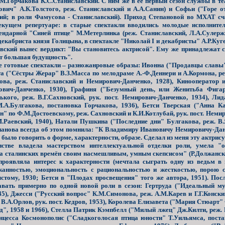
М.Горчакова К.С.Станиславский. С ним же в её первый сезон службы в те
ич" А.К.Толстого, реж. Станиславский и А.А.Санин) и Софьи ("Горе от
ий; в роли Фамусова - Станиславский). Приход Степановой во МХАТ сч
текущем репертуаре: в старые спектакли вводились молодые исполните
ндарной "Синей птице" М.Метерлинка (реж. Станиславский, Л.А.Сулерж
кабриста князя Голицына, в спектакле "Николай I и декабристы" А.Р.Куге
авский вынес вердикт: "Вы становитесь актрисой". Ему же принадлежат 
ит большая будущность".
е готовые спектакли – разножанровые образы: Ивонна ("Продавцы славы"
тта ("Сёстры Жерар" В.З.Масса по мелодраме А.-Ф.Деннери и А.Кормона, р
хова, реж. Станиславский и Немирович-Данченко, 1928), Кинооператор
рович-Данченко, 1930), Графиня ("Безумный день, или Женитьба Фига
кого, реж. В.Г.Сахновский, рук. пост. Немирович-Данченко, 1934), Ли
.А.Булгакова, постановка Горчакова, 1936), Бетси Тверская ("Анна Ка
" по Ф.М.Достоевскому, реж. Сахновский и К.И.Котлубай, рук. пост. Немир
М.Раевский, 1940), Натали Пушкина ("Последние дни" Булгакова, реж. В
епанова всегда об этом помнила: "К Владимиру Ивановичу Немировичу-Да
 было говорить о форме, характерности, образе. Сделал из меня эту актрис
ве владела мастерством интеллектуальной отделки роли, умела "о
а сталинских времён своим насмешливым, умным скепсисом" (Р.Должански
 проявляла интерес к характерности (мечтала сыграть одну из ведьм в
жанностью, эмоциональность с рациональностью и жесткостью, порою 
стому, 1930; Бетси в "Плодах просвещения" того же автора, 1951). По
ать примерно по одной новой роли в сезон: Гертруда ("Идеальный му
), Джесси ("Русский вопрос" К.М.Симонова, реж. А.М.Карев и Г.Г.Конский,
 В.А.Орлов, рук. пост. Кедров, 1953), Королева Елизавета ("Мария Стюарт
", 1958 и 1966), Стелла Патрик Кэмпбелл ("Милый лжец" Дж.Килти, реж. 
нцесса Космонополис ("Сладкоголосая птица юности" Т.Уильямса, постан