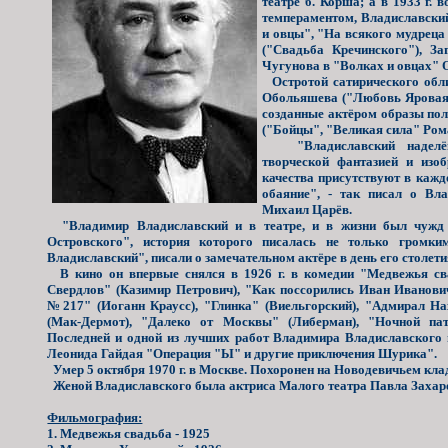
театре б. Корша; а в 1933 г
темпераментом, Владиславский
и овцы", "На всякого мудреца 
("Свадьба Кречинского"), З
Чугунова в "Волках и овцах" О
Остротой сатирического обли
Обольяшева ("Любовь Яровая"
созданные актёром образы пол
("Бойцы", "Великая сила" Рома
"Владиславский наделён 
творческой фантазией и изоб
качества присутствуют в кажд
обаяние", - так писал о Вл
Михаил Царёв.
"Владимир Владиславский и в театре, и в жизни был чужд 
Островского", история которого писалась не только громк
Владиславский", писали о замечательном актёре в день его столети
В кино он впервые снялся в 1926 г. в комедии "Медвежья св
Свердлов" (Казимир Петрович), "Как поссорились Иван Иванови
№217" (Иоганн Краусс), "Глинка" (Виельгорский), "Адмирал На
(Мак-Дермот), "Далеко от Москвы" (Либерман), "Ночной патр
Последней и одной из лучших работ Владимира Владиславского 
Леонида Гайдая "Операция "Ы" и другие приключения Шурика".
Умер 5 октября 1970 г. в Москве. Похоронен на Новодевичьем кла
Женой Владиславского была актриса Малого театра Павла Захаро
Фильмография:
1. Медвежья свадьба - 1925