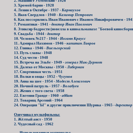
2. Машинст Ухтомский - 1926
3. Хромой барин - 1928
4. Ленин в Октябре - 1937 -
Карнаухов
5. Яков Свердлов - 1940 -
Казимир Петрович
6. Как поссорились Иван Иванович с Иваном Никифоровичем - 194
7. Романтики - 1941 -
доктор Иван Павлович
8. Эликсир бодрости (новелла в киноальманахе "Боевой киносборн
9. Свадьба - 1944 -
доктор
10. Человек №217 - 1944 -
Иоганн Краусс
11. Адмирал Нахимов - 1946 -
капитан Лавров
12. Глинка - 1946 -
Виельгорский
13. Путь славы - 1948
14. Суд чести - 1948
15. Встреча на Эльбе - 1949 -
генерал Мак-Дермот
16. Далеко от Москвы - 1950 -
Либерман
17. Спортивная честь - 1951
18. Волки и овцы - 1952 -
Чугунов
19. Анна на шее - 1954 -
Модест Алексеевич
20. Ночной патруль - 1957 -
Волабуев
21. Жених с того света - 1958
22. Евгения Гранде - 1960 -
аббат
23. Товарищ Арсений - 1964
24. Операция "Ы" и другие приключения Шурика - 1965 -
директор
Озвучивал мультфильмы:
1. Жёлтый аист - 1950
2. Чудесный сад - 1962
Использованные материалы: