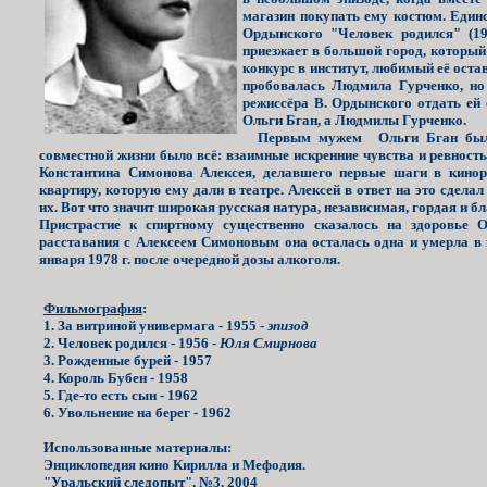
магазин покупать ему костюм. Един
Ордынского "Человек родился" (19
приезжает в большой город, который
конкурс в институт, любимый её ост
пробовалась Людмила Гурченко, но 
режиссёра В. Ордынского отдать ей
Ольги Бган, а Людмилы Гурченко.
Первым мужем Ольги Бган был 
совместной жизни было всё: взаимные искренние чувства и ревност
Константина Симонова Алексея, делавшего первые шаги в кино
квартиру, которую ему дали в театре. Алексей в ответ на это сдел
их. Вот что значит широкая русская натура, независимая, гордая и бл
Пристрастие к спиртному существенно сказалось на здоровье 
расставания с Алексеем Симоновым она осталась одна и умерла в 
января 1978 г. после очередной дозы алкоголя.
Фильмография
:
1. За витриной универмага - 1955 -
эпизод
2. Человек родился - 1956 -
Юля Смирнова
3. Рожденные бурей - 1957
4. Король Бубен - 1958
5. Где-то есть сын - 1962
6. Увольнение на берег - 1962
Использованные материалы:
Энциклопедия кино Кирилла и Мефодия.
"Уральский следопыт", №3, 2004