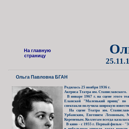
Ол
На главную
страницу
25.11.
Ольга Павловна БГАН
Родилась 25 ноября 1936 г.
Актриса Театра им. Станиславского.
В январе 1967 г. на сцене этого те
Еланской "Маленький принц" по с
спектакля получила широкую известн
На сцене Театра им. Станиславс
Урбанским, Евгением Леоновым, М
Кореневым. Коллегам всегда казалась
В кино - с 1955 г. Первый фильм - "
в небольшом эпизоде, когда вмест